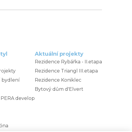
tyl
Aktuální projekty
Rezidence Rybářka - II.etapa
rojekty
Rezidence Triangl III.etapa
 bydlení
Rezidence Koniklec
Bytový dům d'Elvert
MPERA develop
zóna