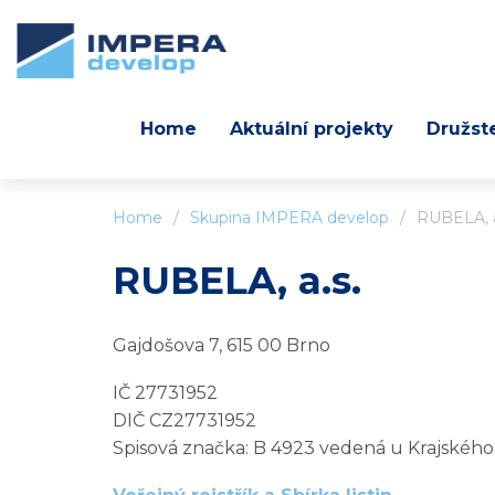
Home
Aktuální projekty
Družst
Home
/
Skupina IMPERA develop
/
RUBELA, a
RUBELA, a.s.
Gajdošova 7, 615 00 Brno
IČ 27731952
DIČ CZ27731952
Spisová značka: B 4923 vedená u Krajskéh