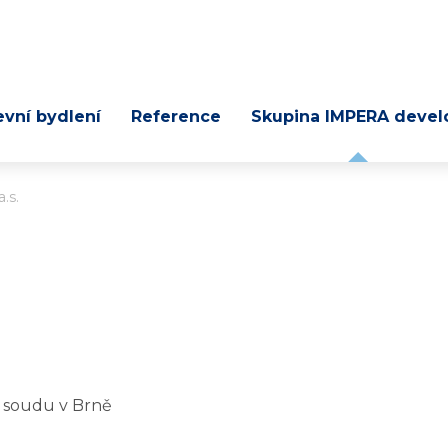
evní bydlení
Reference
Skupina IMPERA devel
.s.
o soudu v Brně