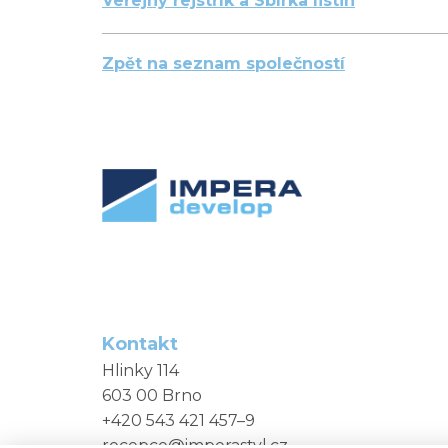
Veřejný rejstřík a Sbírka listin
Zpět na seznam společností
Kontakt
Hlinky 114
603 00 Brno
+420 543 421 457–9
recepce@imperastyl.cz