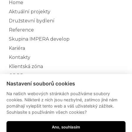
Home
Aktuální projekty
Družstevní bydlení
Reference
Skupina IMPERA develop
Kariéra
Kontakty
Klientská zóna
GDPR
Nastavení souborů cookies
Aktuální projekty
Rezidence Rybářka - II.etapa
Na našich webových stránkách používáme soubory
cookies. Některé z nich jsou nezbytné, zatímco jiné nám
Rezidence Triangl III.etapa
pomáhají vylepšit tento web a váš uživatelský zážitek.
Rezidence Koniklec
Souhlasíte s používáním všech cookies?
Bytový dům d'Elvert
Ano, souhlasím