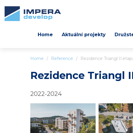
Home
Aktuální projekty
Družst
Home
/
Reference
/
Rezidence Triangl II.etap
Rezidence Triangl I
2022-2024