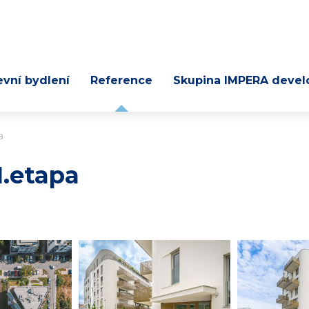
evní bydlení
Reference
Skupina IMPERA devel
a
I.etapa