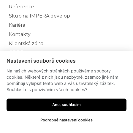
Reference
Skupina IMPERA develop
Kariéra
Kontakty
Klientská zóna
GDPR
Nastavení souborů cookies
Aktuální projekty
Rezidence Rybářka - II.etapa
Na našich webových stránkách používáme soubory
cookies. Některé z nich jsou nezbytné, zatímco jiné nám
Rezidence Triangl III.etapa
pomáhají vylepšit tento web a váš uživatelský zážitek.
Rezidence Koniklec
Souhlasíte s používáním všech cookies?
Bytový dům d'Elvert
Ano, souhlasím
Vyrobeno v
Jerewanu
Podrobné nastavení cookies