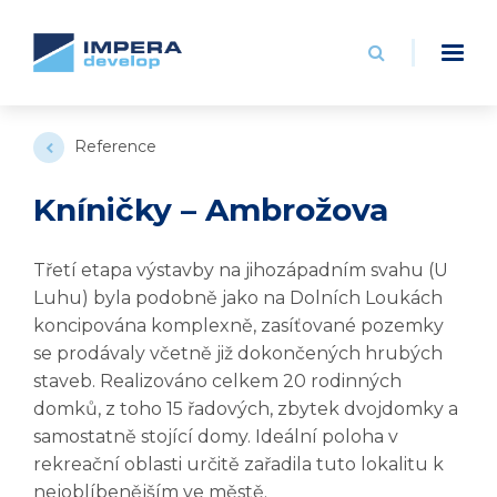
Reference
Kníničky – Ambrožova
Třetí etapa výstavby na jihozápadním svahu (U
Luhu) byla podobně jako na Dolních Loukách
koncipována komplexně, zasíťované pozemky
se prodávaly včetně již dokončených hrubých
staveb. Realizováno celkem 20 rodinných
domků, z toho 15 řadových, zbytek dvojdomky a
samostatně stojící domy. Ideální poloha v
rekreační oblasti určitě zařadila tuto lokalitu k
nejoblíbenějším ve městě.